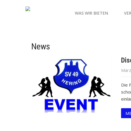
WAS WIR BIETEN
VE
News
Dis
März
Die 
scho
einlä
ME