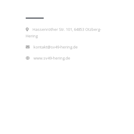
Kontakt
Hassenröther Str. 101, 64853 Otzberg-
Hering
kontakt@sv49-hering.de
www.sv49-hering.de