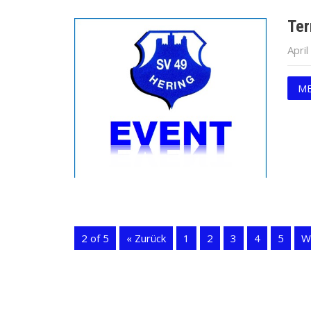
Ter
April
ME
2 of 5
« Zurück
1
2
3
4
5
W