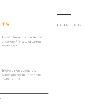
Datenschutz
Endlich wieder
DATENSCHUTZ
Biergartenzeit!
Am Wochenende startet mit
unserem Pfingstbiergarten
offiziell die
Winterbiergarten
Erlebe einen gemütlichen
Winterabend im Sportheim
SV49 Hering!
...