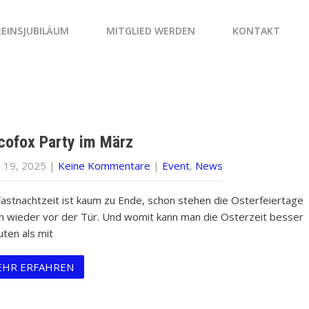
REINSJUBILÄUM
MITGLIED WERDEN
KONTAKT
cofox Party im März
 19, 2025
|
Keine Kommentare
|
Event
,
News
Fastnachtzeit ist kaum zu Ende, schon stehen die Osterfeiertage
n wieder vor der Tür. Und womit kann man die Osterzeit besser
uten als mit
HR ERFAHREN