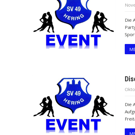
Nove
Die 
Party
Spor
ME
Dis
Okto
Die A
Aufg
Frei
ME