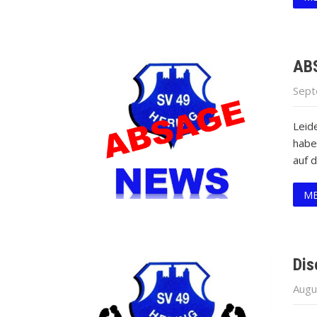
ABS
Sept
Leid
habe
auf 
ME
Dis
Augu