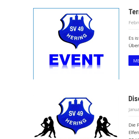
Ter
Febr
Es is
Überb
ME
Dis
Janu
Die 
Elfe