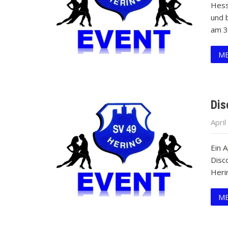
Hess
und 
am 3
ME
Dis
April
Ein A
Disc
Heri
ME