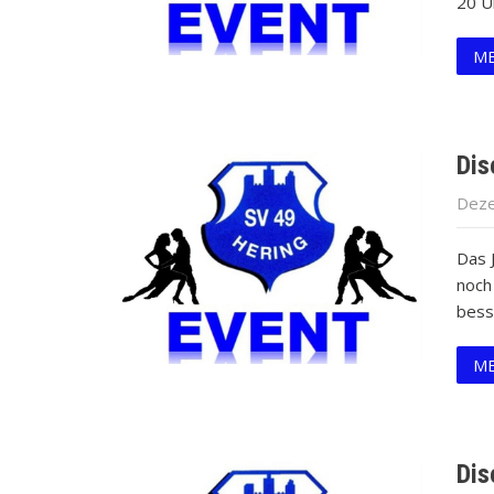
20 Uh
ME
Dis
Deze
Das 
noch
bess
ME
Dis