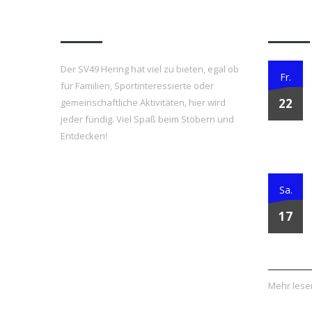
Über uns
News
Der SV49 Hering hat viel zu bieten, egal ob
Fr.
für Familien, Sportinteressierte oder
22
gemeinschaftliche Aktivitäten, hier wird
jeder fündig. Viel Spaß beim Stöbern und
Entdecken!
Sa.
17
Mehr lesen