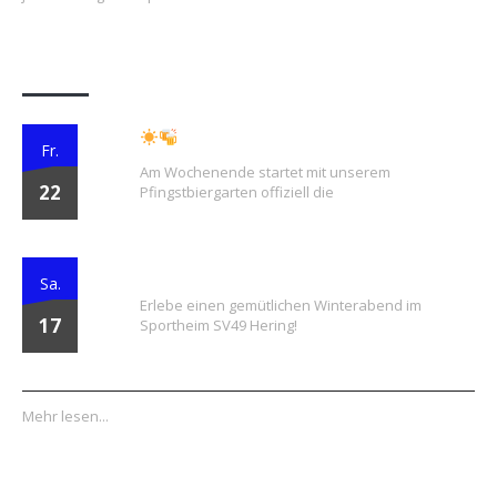
News
Endlich wieder Biergartenzeit!
Fr.
Am Wochenende startet mit unserem
22
Pfingstbiergarten offiziell die
Winterbiergarten
Sa.
Erlebe einen gemütlichen Winterabend im
17
Sportheim SV49 Hering!
Mehr lesen...
Datenschutz