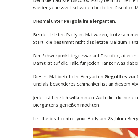
Denn die nächste Discofox-Party beim SV 49 Heri
wieder genussvoll schwofen bei toller Discofox-M
Diesmal unter
Pergola im Biergarten
.
Bei der letzten Party im Mai waren, trotz somm
Start, die bestimmt nicht das letzte Mal zum Tan
Der Schwerpunkt liegt zwar auf Discofox, aber es
Damit ist auf alle Fälle für jeden Tänzer was dabei
Dieses Mal bietet der Biergarten
Gegrilltes zur
Und als besonderes Schmankerl ist an diesem A
Jeder ist herzlich willkommen. Auch die, die nur 
Biergartens genießen möchten.
Let the beat control your Body am 28 Juli im Bier