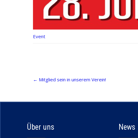
Event
Post
←
Mitglied sein in unserem Verein!
navigation
Über uns
News