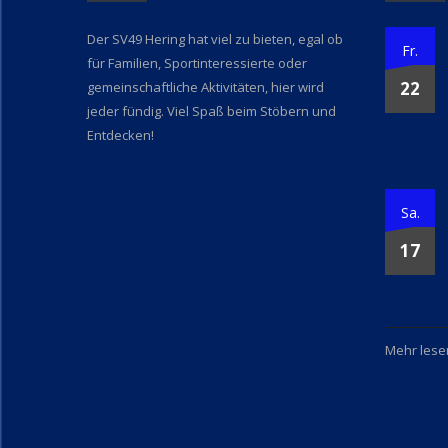
Der SV49 Hering hat viel zu bieten, egal ob
Fr.
für Familien, Sportinteressierte oder
22
gemeinschaftliche Aktivitäten, hier wird
jeder fündig. Viel Spaß beim Stöbern und
Entdecken!
Sa.
17
Mehr lesen