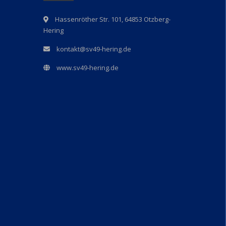
Hassenröther Str. 101, 64853 Otzberg-
Hering
kontakt@sv49-hering.de
www.sv49-hering.de