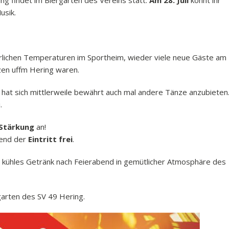
ng findet im Biergarten des Vereins statt.
Am 28. Juli
könnt ihr
usik.
erlichen Temperaturen im Sportheim, wieder viele neue Gäste am
zen uffm Hering waren.
 hat sich mittlerweile bewährt auch mal andere Tänze anzubieten
.
 Stärkung
an!
bend der
Eintritt frei
.
ein kühles Getränk nach Feierabend in gemütlicher Atmosphäre des
garten des SV 49 Hering.