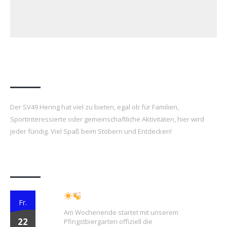
Über uns
Der SV49 Hering hat viel zu bieten, egal ob für Familien,
Sportinteressierte oder gemeinschaftliche Aktivitäten, hier wird
jeder fündig. Viel Spaß beim Stöbern und Entdecken!
News
Endlich wieder Biergartenzeit!
Fr.
Am Wochenende startet mit unserem
22
Pfingstbiergarten offiziell die