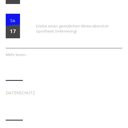
Winterbiergarten
Sa.
Erlebe einen gemütlichen Winterabend im
17
Sportheim SV49 Hering!
Mehr lesen...
Datenschutz
DATENSCHUTZ
Kontakt