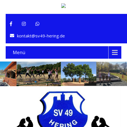
kontakt@sv49-hering.de
Menü