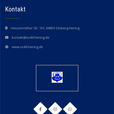
Kontakt
Hassenröther Str. 101, 64853 Otzberg-Hering
kontakt@sv49-hering.de
www.sv49-hering.de