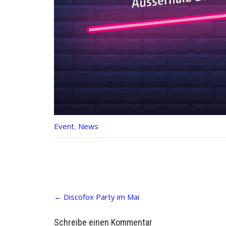
Event
,
News
Post
←
Discofox Party im Mai
navigation
Schreibe einen Kommentar