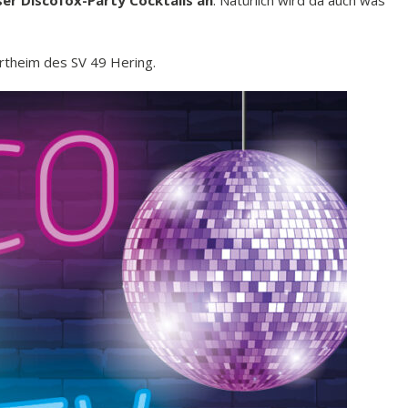
ser Discofox-Party Cocktails an
. Natürlich wird da auch was
ortheim des SV 49 Hering.