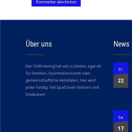
Über uns
News
Der SV49 Hering hat viel zu bieten, egal ob
Fr.
für Familien, Sportinteressierte oder
22
gemeinschaftliche Aktivitäten, hier wird
jeder fündig. Viel Spaß beim Stöbern und
Entdecken!
Sa.
17