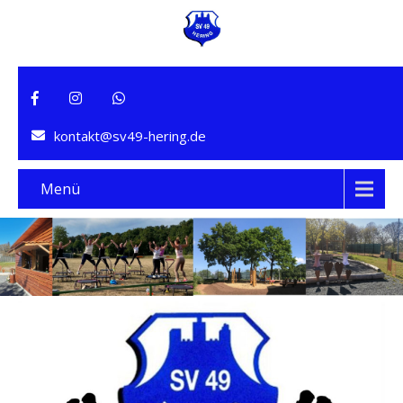
kontakt@sv49-hering.de
Menü